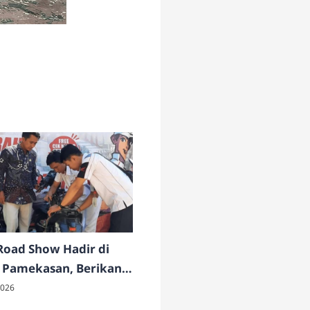
oad Show Hadir di
 Pamekasan, Berikan
 Servis dan Cek Motor
2026