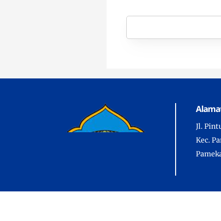
Alamat
Jl. Pin
Kec. P
Pameka