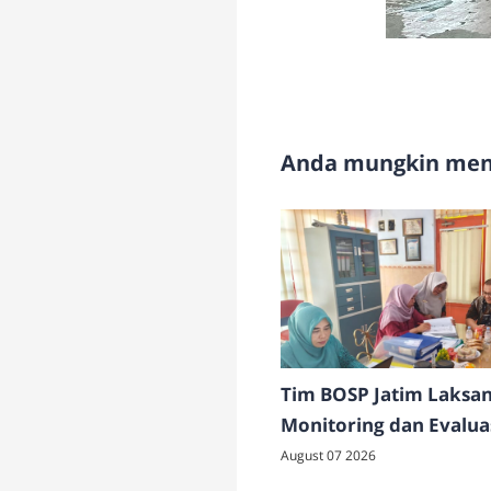
Anda mungkin meny
Tim BOSP Jatim Laksa
Monitoring dan Evalua
Penatausahaan Keuang
August 07 2026
SMAN 4 Pamekasan