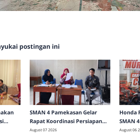
ukai postingan ini
nakan
SMAN 4 Pamekasan Gelar
Honda R
si
Rapat Koordinasi Persiapan
SMAN 4
an di
Upacara HUT ke-81
Layanan
August 07 2026
August 06 
Kemerdekaan RI
Gratis