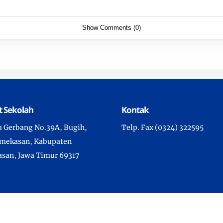
Show Comments (0)
 Sekolah
Kontak
tu Gerbang No.39A, Bugih,
Telp. Fax (0324) 322595
amekasan, Kabupaten
san, Jawa Timur 69317
Copyright © 2022 -
SMAN 4 Pamekasan
- All Rights Reserved