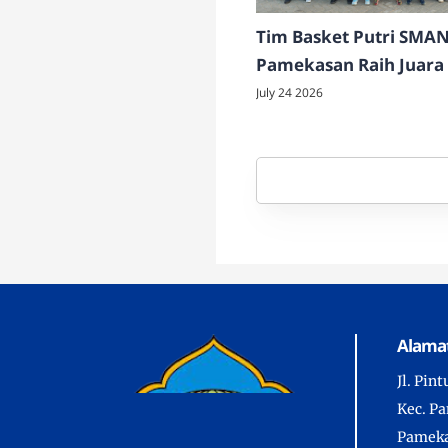
Tim Basket Putri SMAN
Pamekasan Raih Juara 
Rektor Cup 2026
July 24 2026
Alamat
Jl. Pin
Kec. P
Pameka