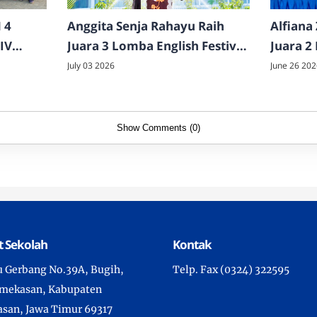
 4
Anggita Senja Rahayu Raih
Alfiana 
IV
Juara 3 Lomba English Festival
Juara 2
Story Telling Se-Madura
Madura
July 03 2026
June 26 202
Show Comments (0)
 Sekolah
Kontak
tu Gerbang No.39A, Bugih,
Telp. Fax (0324) 322595
amekasan, Kabupaten
san, Jawa Timur 69317