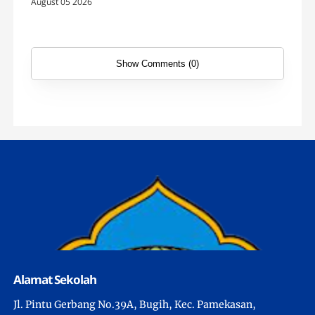
Laksanakan Monev SPMB di SMAN 4
August 05 2026
Pamekasan
Show Comments (0)
Alamat Sekolah
Jl. Pintu Gerbang No.39A, Bugih, Kec. Pamekasan,