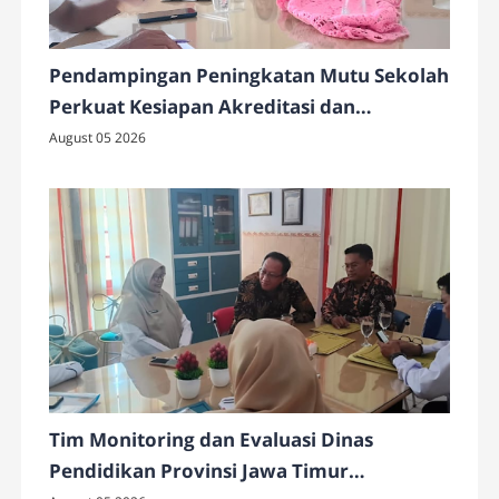
Pendampingan Peningkatan Mutu Sekolah
Perkuat Kesiapan Akreditasi dan
Implementasi Program Strategis di SMAN
August 05 2026
4 Pamekasan
Tim Monitoring dan Evaluasi Dinas
Pendidikan Provinsi Jawa Timur