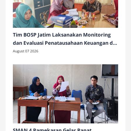
Tim BOSP Jatim Laksanakan Monitoring
dan Evaluasi Penatausahaan Keuangan di
SMAN 4 Pamekasan
August 07 2026
SMAN 4 Pamekasan Gelar Rapat