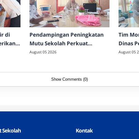
r di
Pendampingan Peningkatan
Tim Mon
erikan
Mutu Sekolah Perkuat
Dinas P
k Motor
Kesiapan Akreditasi dan
Jawa T
August 05 2026
August 05 
Implementasi Program
Monev 
Strategis di SMAN 4
Pameka
Pamekasan
Show Comments (0)
 Sekolah
Kontak