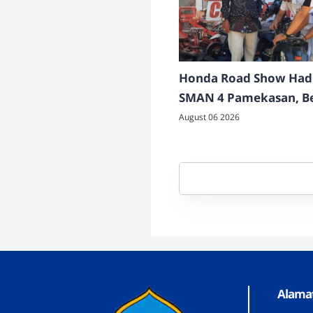
Honda Road Show Hadi
SMAN 4 Pamekasan, B
Layanan Servis dan Ce
August 06 2026
Gratis
Alamat