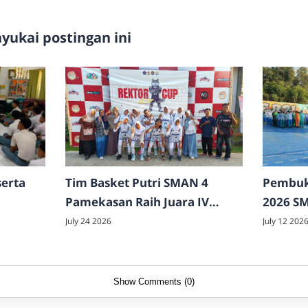
ukai postingan ini
serta
Tim Basket Putri SMAN 4
Pembuk
Pamekasan Raih Juara IV
2026 S
Rektor Cup 2026
Resmi D
July 24 2026
July 12 202
Show Comments (0)