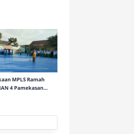
aan MPLS Ramah
MAN 4 Pamekasan
igelar
6