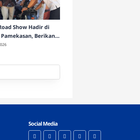
oad Show Hadir di
 Pamekasan, Berikan
 Servis dan Cek Motor
2026
Social Media