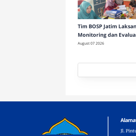
Tim BOSP Jatim Laksa
Monitoring dan Evalua
Penatausahaan Keuang
August 07 2026
SMAN 4 Pamekasan
Alamat
Jl. Pin