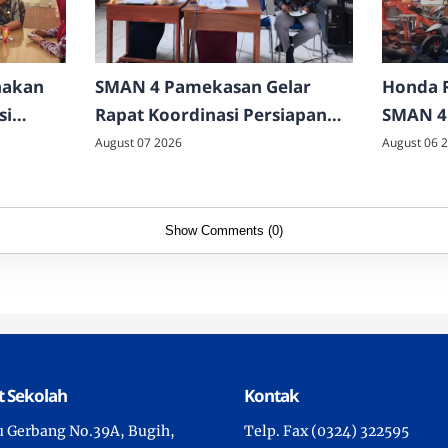
nakan
SMAN 4 Pamekasan Gelar
Honda R
si
Rapat Koordinasi Persiapan
SMAN 4
an di
Upacara HUT ke-81
Layanan
August 07 2026
August 06 
Kemerdekaan RI
Gratis
Show Comments (0)
 Sekolah
Kontak
tu Gerbang No.39A, Bugih,
Telp. Fax (0324) 322595