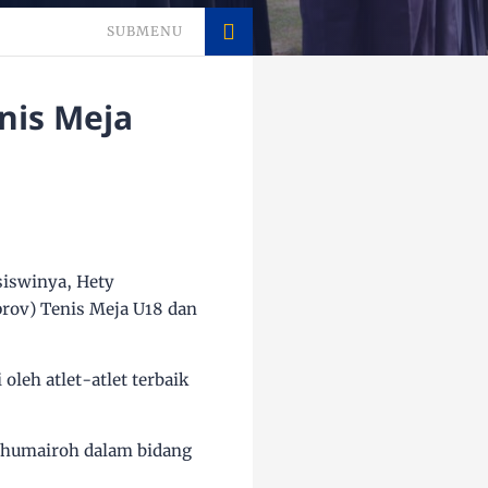
SUBMENU
nis Meja
iswinya, Hety
prov) Tenis Meja U18 dan
leh atlet-atlet terbaik
y Khumairoh dalam bidang