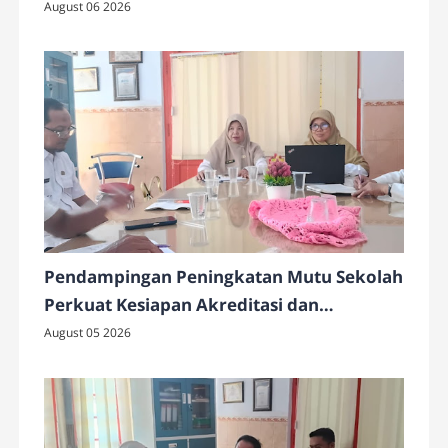
Cek Motor Gratis
August 06 2026
Pendampingan Peningkatan Mutu Sekolah
Perkuat Kesiapan Akreditasi dan
Implementasi Program Strategis di SMAN
August 05 2026
4 Pamekasan