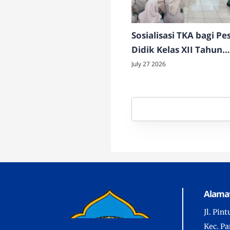
Sosialisasi TKA bagi Pe
Didik Kelas XII Tahun
Pelajaran 2026/2027
July 27 2026
Alamat
Jl. Pin
Kec. P