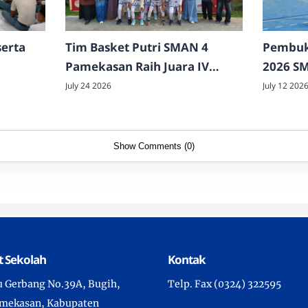
serta
Tim Basket Putri SMAN 4
Pembuk
Pamekasan Raih Juara IV
2026 S
Rektor Cup 2026
Resmi D
July 24 2026
July 12 202
Show Comments (0)
 Sekolah
Kontak
tu Gerbang No.39A, Bugih,
Telp. Fax (0324) 322595
amekasan, Kabupaten