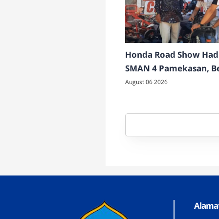
Honda Road Show Hadi
SMAN 4 Pamekasan, B
Layanan Servis dan Ce
August 06 2026
Gratis
Alamat