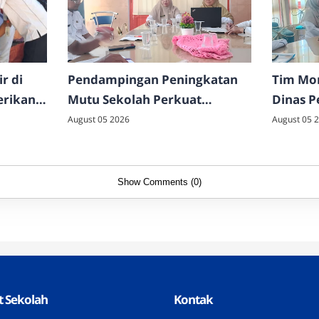
r di
Pendampingan Peningkatan
Tim Mon
erikan
Mutu Sekolah Perkuat
Dinas P
k Motor
Kesiapan Akreditasi dan
Jawa T
August 05 2026
August 05 
Implementasi Program
Monev 
Strategis di SMAN 4
Pameka
Pamekasan
Show Comments (0)
 Sekolah
Kontak