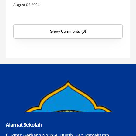
Cek Motor Gratis
August 06 2026
Show Comments (0)
Alamat Sekolah
Jl. Pintu Gerbang No.39A, Bugih, Kec. Pamekasan,